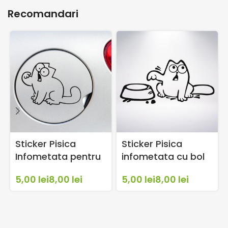
Recomandari
Sticker Pisica
Sticker Pisica
Infometata pentru
infometata cu bol
usita Rezervor –
pentru usita
lei
lei
lei
lei
Simon’s Cat
rezervor