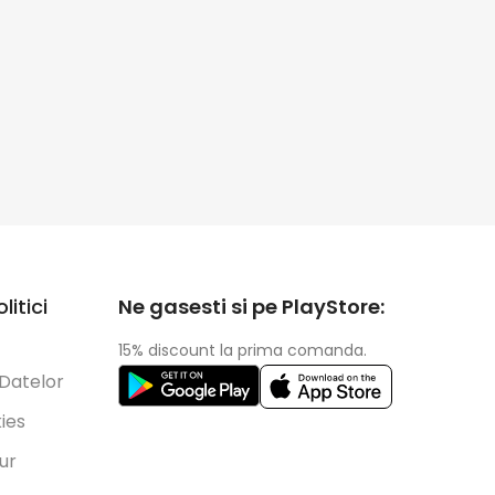
litici
Ne gasesti si pe PlayStore:
15% discount la prima comanda.
 Datelor
kies
tur