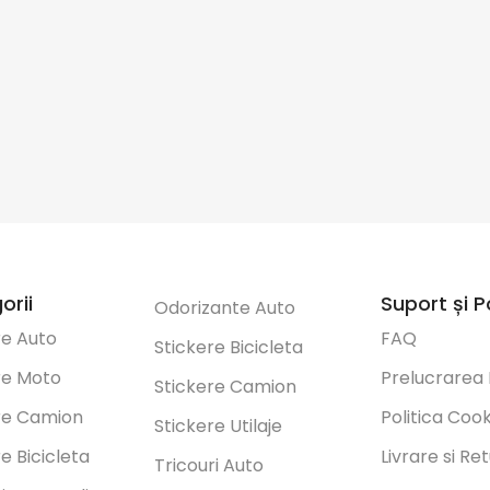
orii
Suport și Po
Odorizante Auto
re Auto
FAQ
Stickere Bicicleta
re Moto
Prelucrarea
Stickere Camion
re Camion
Politica Coo
Stickere Utilaje
e Bicicleta
Livrare si Re
Tricouri Auto