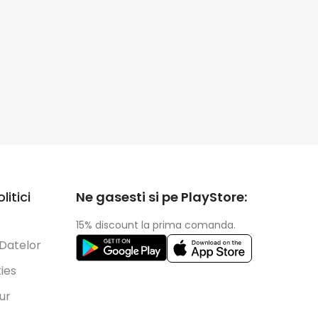
litici
Ne gasesti si pe PlayStore:
15% discount la prima comanda.
 Datelor
kies
tur