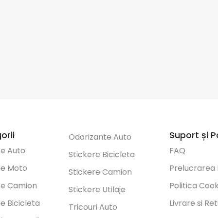
orii
Suport și Po
Odorizante Auto
re Auto
FAQ
Stickere Bicicleta
re Moto
Prelucrarea
Stickere Camion
re Camion
Politica Coo
Stickere Utilaje
e Bicicleta
Livrare si Re
Tricouri Auto