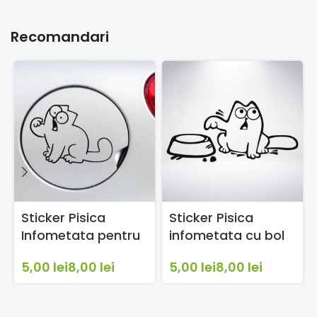
Recomandari
Sticker Pisica
Sticker Pisica
Infometata pentru
infometata cu bol
usita Rezervor –
pentru usita
lei
lei
lei
lei
Simon’s Cat
rezervor